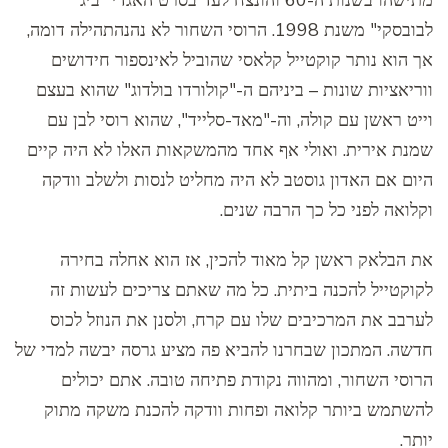
מתישהו בשנות ה-60 והונצח לעד בסרט האגדי "ביג
לבובסקי" משנת 1998. הרוסי השחור לא נהנהתהילה דומה,
אך הוא נותר קוקטייל קלאסי שהוביל לאינספור חידושים
ווריאציות שונות – ביניהם ה-"קולורדו בולדוג" שהוא בעצם
וייט ראשן עם קולה, וה-"מאד-סלייד", שהוא רוסי לבן עם
שמנת אירית. ואולי אף אחד מהמשקאות האלו לא היה קיים
היום אם האדון גוסטב לא היה מחליט לנסות ולשלב וודקה
וקלואה לפני כל כך הרבה שנים.
את הבלאק ראשן קל מאוד להכין, אז הוא אחלה בחירה
לקוקטייל להכנה ביתית. כל מה שאתם צריכים לעשות זה
לערבב את המרכיבים שלו עם קרח, ולסנן את הנוזל לכוס
חדשה. המתכון שבחרנו להביא פה מציע גרסה יבשה למדי של
הרוסי השחור, ומהווה נקודת פתיחה טובה. אתם יכולים
להשתמש ביותר קלואה ופחות וודקה להכנת משקה מתוק
יותר.