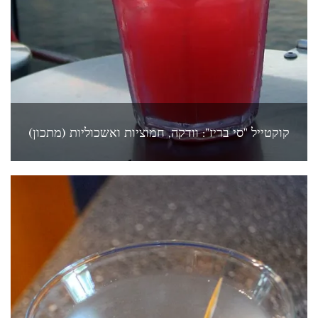
קוקטייל "סי בריז": וודקה, חמוציות ואשכוליות (מתכון)