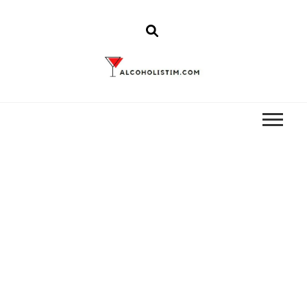
Alcoholistim
Alcoholistim