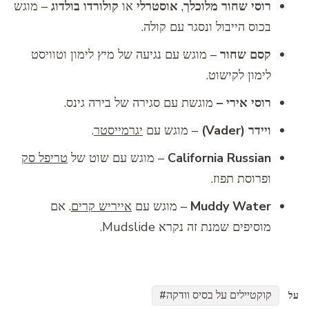
רוסי שחור מלוכלך
,
אוסטרלי
או
קולורדו בולדוג
– מוגש
בכוס הייבול ונסגר עם קולה.
קסם שחור
– מוגש עם נגיעה של מיץ לימון וטוויסט
לימון לקישוט.
רוסי אירי –
מוגשת עם סגירה של בירה גינס.
ויידר (
Vader
)
– מוגש עם
יגרמייסטר
.
California Russian
– מוגש עם שוט של
טריפל סק
ופרוסת תפוז.
Muddy Water
– מוגש עם
אייריש קרים
. אם
מוסיפים שמנת זה נקרא Mudslide.
קוקטיילים על בסיס וודקה
על