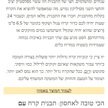
עגולים ומושלמים. חצי של התבנית הזו עשוי מפלסטיק יציב
והחצי השני מסיליקון גמיש, מה שמאפשר להוציא את הקרח
בקלות מהתבנית. חברו את התבנית, מלאו המים, וכעבור 24
שעות יהיה לכם כדור קרח עגול ושקוף בקוטר של 6.5 ס"מ
(רוצים שהוא יהיה שקוף? השתמשו במים מזוקקים או
מורתחים). הסט מגיע עם שתי תבניות באיכות גבוהה
שעמידות בשטיה במדיח כלים.
יוז ציין כי קוביות קרח גדולות יותר פועלות בצורה הטובה
ביותר עבור משקאות שאינם זקוקים לדילול, כמו וויסקי,
סקוטש ו
רום
. ככל שהקרח גדול יותר, כך הוא נמס לאט יותר,
ושומר על הטעם והחוזק של המשקה המועדף עליכם.
לעמוד המוצר באמזון
הכי טובה לאחסון: תבנית קרח
עם