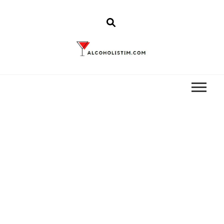
Alcoholistim
Alcoholistim