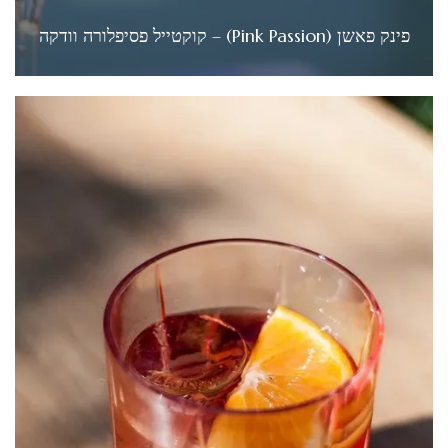
פינק פאשן (Pink Passion) – קוקטייל פסיפלורה וודקה