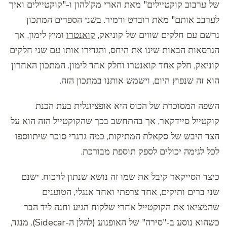
של ערבוב קוקטיילים" מאת הארי מק'להון ו-"קוקטיילים ואיך
לערבב אותם" מאת רוברט ורמיר. בשני הספרים המתכון
נרשם עם חלקים שווים של קוניאק,
קואנטרו
ומיץ לימון, אך
הגרסאות הבאות שינו את היחס, והגדירו אותו עם שני חלקים
קוניאק, חלק אחד קואנטרו וחלק אחד לימון. המתכון האחרון
הוא זה שנפוץ היום, וישמש אותנו במתכון הזה.
השפה המסוכרת של הכוס היא אופציונלית בעת הכנת
קוקטייל סיידקאר, אך בהתחשב בכך שהקוקטייל הזה הוא על
הצד היבש של סקאלת המתיקות, כמה גרגרי סוכר שיתווספו
לכל לגימה יכולים לספק תוספת מבורכת.
כיצד הסייקאר קיבל את שמו זה נושא שנתון לויכוח. ישנם
שני ברים ותיקים, אחד צרפתי ואחד אנגלי, הטוענים
שהמציאו את הקוקטייל אחרי שלקוח הגיע וחנה ליד הבר
כשהוא נוסע ב-"סירה" של האופנוע (להלן ה-Sidecar). מנגד,