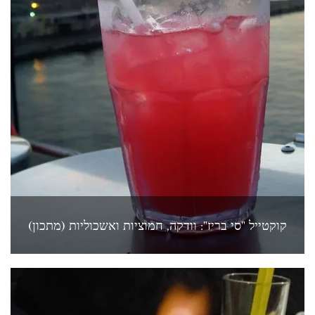
קוקטייל "סי בריז": וודקה, חמוציות ואשכוליות (מתכון)