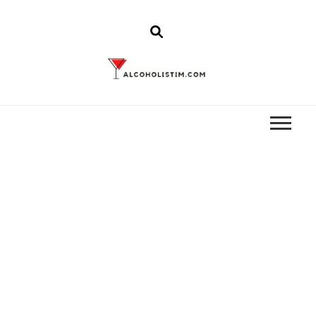
Alcoholistim
Alcoholistim